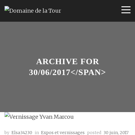
ARCHIVE FOR
30/06/2017</SPAN>
by
Elsa34230
in
Expos et vernissages
posted
30 juin, 2017