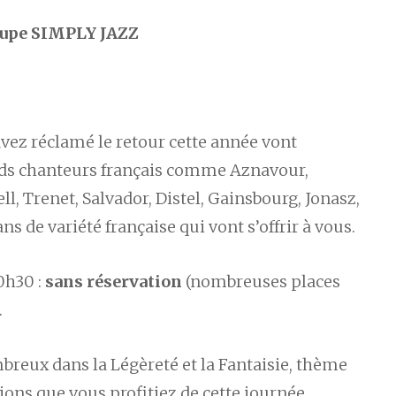
roupe SIMPLY JAZZ
ez réclamé le retour cette année vont
ands chanteurs français comme Aznavour,
l, Trenet, Salvador, Distel, Gainsbourg, Jonasz,
s de variété française qui vont s’offrir à vous.
20h30 :
sans réservation
(nombreuses places
.
reux dans la Légèreté et la Fantaisie, thème
ions que vous profitiez de cette journée