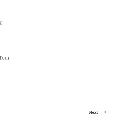
€
 Tour
Next