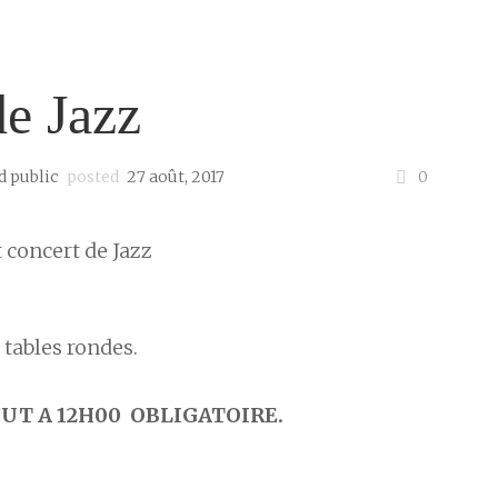
Le Domaine
Mariages & événements
L
de Jazz
d public
posted
27 août, 2017
0
 tables rondes.
UT A 12H00 OBLIGATOIRE.